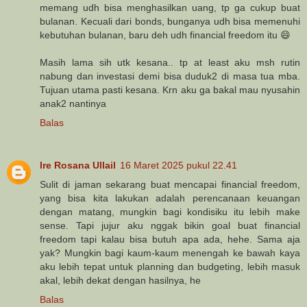
memang udh bisa menghasilkan uang, tp ga cukup buat
bulanan. Kecuali dari bonds, bunganya udh bisa memenuhi
kebutuhan bulanan, baru deh udh financial freedom itu 😄
Masih lama sih utk kesana.. tp at least aku msh rutin
nabung dan investasi demi bisa duduk2 di masa tua mba.
Tujuan utama pasti kesana. Krn aku ga bakal mau nyusahin
anak2 nantinya
Balas
Ire Rosana Ullail
16 Maret 2025 pukul 22.41
Sulit di jaman sekarang buat mencapai financial freedom,
yang bisa kita lakukan adalah perencanaan keuangan
dengan matang, mungkin bagi kondisiku itu lebih make
sense. Tapi jujur aku nggak bikin goal buat financial
freedom tapi kalau bisa butuh apa ada, hehe. Sama aja
yak? Mungkin bagi kaum-kaum menengah ke bawah kaya
aku lebih tepat untuk planning dan budgeting, lebih masuk
akal, lebih dekat dengan hasilnya, he
Balas