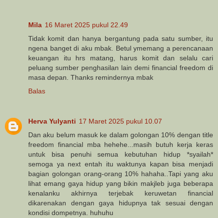
Mila
16 Maret 2025 pukul 22.49
Tidak komit dan hanya bergantung pada satu sumber, itu
ngena banget di aku mbak. Betul ymemang a perencanaan
keuangan itu hrs matang, harus komit dan selalu cari
peluang sumber penghasilan lain demi financial freedom di
masa depan. Thanks remindernya mbak
Balas
Herva Yulyanti
17 Maret 2025 pukul 10.07
Dan aku belum masuk ke dalam golongan 10% dengan title
freedom financial mba hehehe...masih butuh kerja keras
untuk bisa penuhi semua kebutuhan hidup *syailah*
semoga ya next entah itu waktunya kapan bisa menjadi
bagian golongan orang-orang 10% hahaha..Tapi yang aku
lihat emang gaya hidup yang bikin makjleb juga beberapa
kenalanku akhirnya terjebak keruwetan financial
dikarenakan dengan gaya hidupnya tak sesuai dengan
kondisi dompetnya. huhuhu