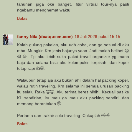
tahunan juga oke banget, fitur virtual tour-nya pasti
ngebantu menghemat waktu.
Balas
fanny Nila (dcatqueen.com)
18 Juli 2026 pukul 15.15
Kalah gulung pakaian, aku udh coba, dan ga sesuai di aku
mba. Mungkin Krn jenis bajunya yaaa. Jadi malah belibet 😅
😅😅. Tp aku lebih suka pakai travel organizer yg mana
baju dan celana bisa aku kelompokin terpisah, dan koper
tetap rapi 👍🤭.
Walaupun tetap aja aku bukan ahli dalam hal packing koper,
walau rutin traveling. Krn selama ini semua urusan packing
itu selalu Raka 🤣🤣. Aku terima beres hihihi. Kecuali pas ke
KL sendirian, itu mau ga mau aku packing sendiri, dan
memang berantakan 🤭.
Pertama dan trakhir solo traveling. Cukuplah 🤣🤣
Balas