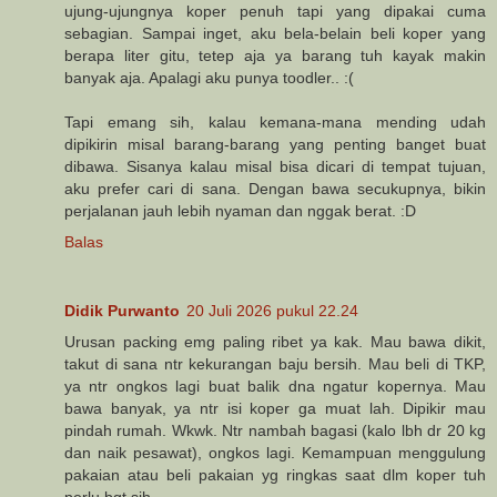
ujung-ujungnya koper penuh tapi yang dipakai cuma
sebagian. Sampai inget, aku bela-belain beli koper yang
berapa liter gitu, tetep aja ya barang tuh kayak makin
banyak aja. Apalagi aku punya toodler.. :(
Tapi emang sih, kalau kemana-mana mending udah
dipikirin misal barang-barang yang penting banget buat
dibawa. Sisanya kalau misal bisa dicari di tempat tujuan,
aku prefer cari di sana. Dengan bawa secukupnya, bikin
perjalanan jauh lebih nyaman dan nggak berat. :D
Balas
Didik Purwanto
20 Juli 2026 pukul 22.24
Urusan packing emg paling ribet ya kak. Mau bawa dikit,
takut di sana ntr kekurangan baju bersih. Mau beli di TKP,
ya ntr ongkos lagi buat balik dna ngatur kopernya. Mau
bawa banyak, ya ntr isi koper ga muat lah. Dipikir mau
pindah rumah. Wkwk. Ntr nambah bagasi (kalo lbh dr 20 kg
dan naik pesawat), ongkos lagi. Kemampuan menggulung
pakaian atau beli pakaian yg ringkas saat dlm koper tuh