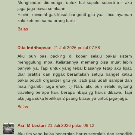
Menghindari diomongin untuk hal sepele seperti ini, aku
jaga-jaga bawa setrikaan.
Hihihi.. minimal gak kusut bangeett gitu yaa.. biar nyaman
kalo ketemu sama orang baru.
Balas
Dita Indrihapsari
21 Juli 2026 pukul 07.58
Aku pun pas packing di koper selalu pakai sistem
menggulung mba. Keliatannya memang bisa muat lebih
banyak ya. Tapi untuk yang tebal biasanya tetap aku lipat.
Biar praktis dan nggak berantakan setuju banget kalau
pakai pouch organizer gitu ya. Jadi pas udah sampai dan
mau ngambil juga enak. :) Nah, aku pun selalu ngitung
traveling berapa hari, berapa nbaju yg harus dibawa. Tapi
aku juga suka lebihkan 2 psang biasanya untuk jaga-jaga.
Balas
Asri M Lestari
21 Juli 2026 pukul 08.12
Aku tim yang kalau bepergian harus sepraktis dan sesedikit