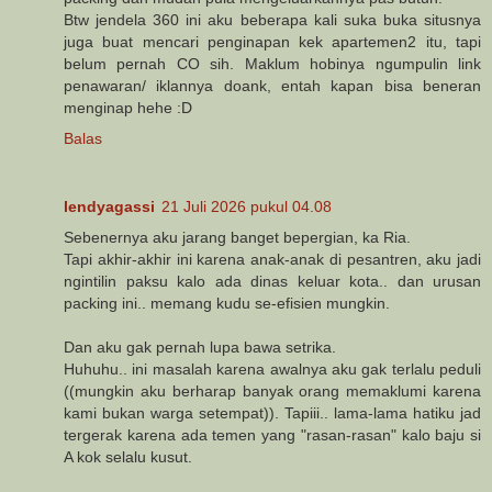
Btw jendela 360 ini aku beberapa kali suka buka situsnya
juga buat mencari penginapan kek apartemen2 itu, tapi
belum pernah CO sih. Maklum hobinya ngumpulin link
penawaran/ iklannya doank, entah kapan bisa beneran
menginap hehe :D
Balas
lendyagassi
21 Juli 2026 pukul 04.08
Sebenernya aku jarang banget bepergian, ka Ria.
Tapi akhir-akhir ini karena anak-anak di pesantren, aku jadi
ngintilin paksu kalo ada dinas keluar kota.. dan urusan
packing ini.. memang kudu se-efisien mungkin.
Dan aku gak pernah lupa bawa setrika.
Huhuhu.. ini masalah karena awalnya aku gak terlalu peduli
((mungkin aku berharap banyak orang memaklumi karena
kami bukan warga setempat)). Tapiii.. lama-lama hatiku jad
tergerak karena ada temen yang "rasan-rasan" kalo baju si
A kok selalu kusut.