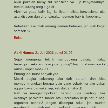
bikin pakaian menyusut signifikan ya. Tp kenyataannya,
teteup kurang sreg juga si.
Akhirnya yaaa balik lagi ke lipat melipat konvesional aja,
asal disusun dan direncanakan dengan baik isi kopernya.
Kebetulan aku mah emang demen beberes, jadi gak kaget
samsek :D
Balas
April Hamsa
21 Juli 2026 pukul 01.09
Sejak mengenal teknik menggulung pakaian, kalau
bepergian sekarang aku juga gulung2 baju buat masukin ke
ransel/ koper mbak :D
Emang jadi muat banyak yaa.
Meski begitu sekarang aku dah paham dan bisa
memperhitungkan berapa baju yang sebaiknya aku pakai,
nggak bawa banyak2 lagi, kek dulu2 haha :D
Nah ya mengelompokkan barang juga penting. Kek
misalnya peralatan mandi atau peralatan kerja taruh bag/
organizer sendiri2 jangan dicampur aduk, jadi mudah
packing dan mudah pula mengeluarkannya pas butuh.