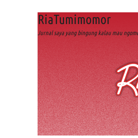
RiaTumimomor
Jurnal saya yang bingung kalau mau ngomo