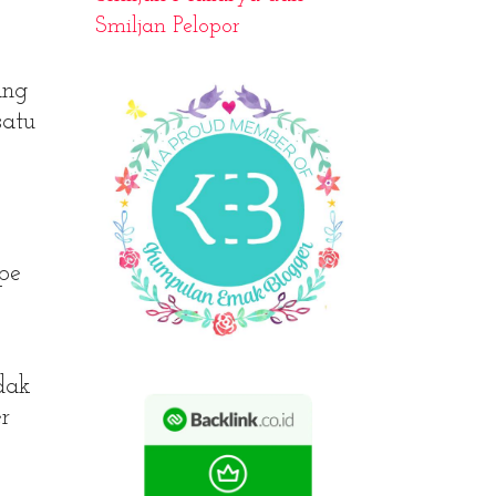
Smiljan Pelopor
ang
satu
pe
dak
r