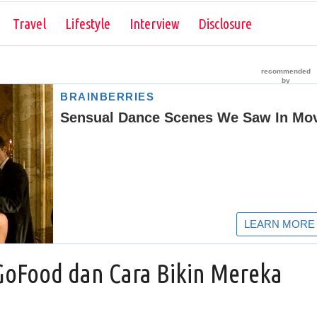
Skip to content
Travel
Lifestyle
Interview
Disclosure
 GoFood dan Cara Bikin Mereka