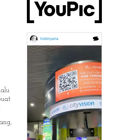
hobinyaria
lalu
buat
.
ang,