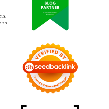
ah.
dan
.