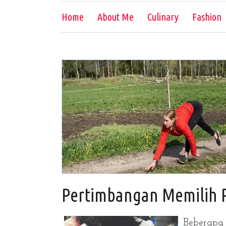
Home
About Me
Culinary
Fashion
Pertimbangan Memilih R
Beberapa