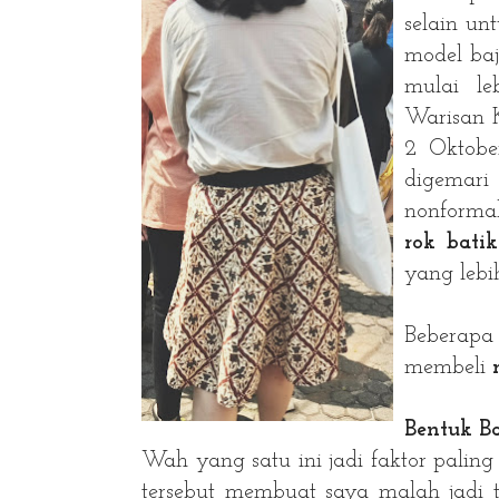
selain un
model baj
mulai l
Warisan 
2 Oktobe
digemari
nonformal
rok batik
yang lebi
Beberap
membeli
Bentuk B
Wah yang satu ini jadi faktor pali
tersebut membuat saya malah jadi t