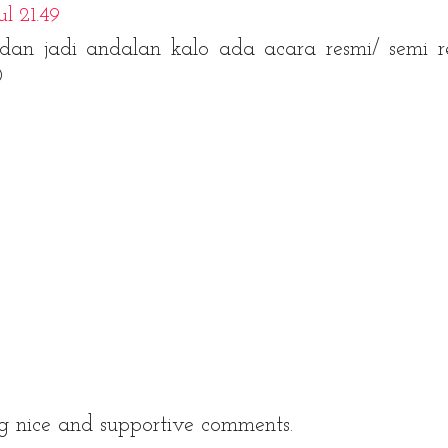
l 21.49
dan jadi andalan kalo ada acara resmi/ semi r
D
g nice and supportive comments.