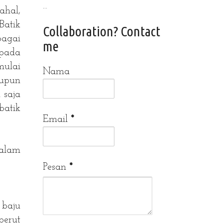
...
ahal,
Batik
Collaboration? Contact
agai
me
 pada
mulai
Nama
aupun
 saja
batik
Email
*
alam
Pesan
*
 baju
perut