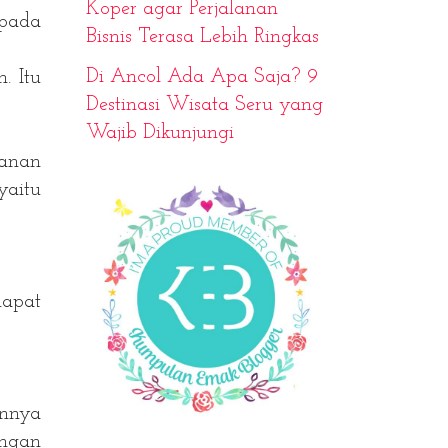
Koper agar Perjalanan
pada
Bisnis Terasa Lebih Ringkas
Di Ancol Ada Apa Saja? 9
. Itu
Destinasi Wisata Seru yang
Wajib Dikunjungi
danan
yaitu
dapat
annya
ngan