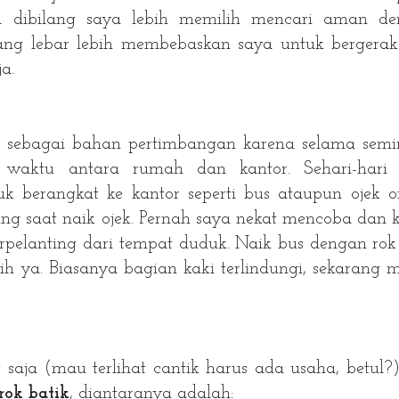
isa dibilang saya lebih memilih mencari aman d
yang lebar lebih membebaskan saya untuk bergera
ja.
 sebagai bahan pertimbangan karena selama sem
 waktu antara rumah dan kantor. Sehari-hari 
erangkat ke kantor seperti bus ataupun ojek on
g saat naik ojek. Pernah saya nekat mencoba dan k
erpelanting dari tempat duduk. Naik bus dengan rok
sih ya. Biasanya bagian kaki terlindungi, sekarang 
 saja (mau terlihat cantik harus ada usaha, betul?
rok batik
, diantaranya adalah: