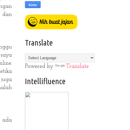
engan
k dan
Translate
inggu
saya
line.
Powered by
Translate
etika
Intellifluence
 juga
malah
) ada