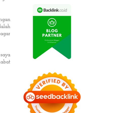
engan
dalah
 agar
 saya
habat