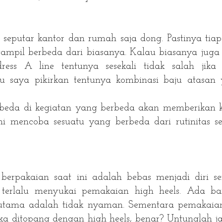
seputar kantor dan rumah saja dong. Pastinya tiap
 tampil berbeda dari biasanya. Kalau biasanya juga
ss A line tentunya sesekali tidak salah jika
u saya pikirkan tentunya kombinasi baju atasan
beda di kegiatan yang berbeda akan memberikan 
ni mencoba sesuatu yang berbeda dari rutinitas se
rpakaian saat ini adalah bebas menjadi diri sen
terlalu menyukai pemakaian high heels. Ada b
g utama adalah tidak nyaman. Sementara pemakaia
jika ditopang dengan high heels, benar? Untunglah 