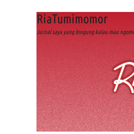
RiaTumimomor
Jurnal saya yang bingung kalau mau ngomo