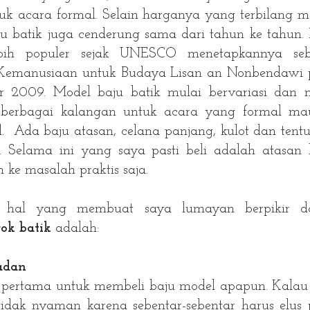
tuk acara formal. Selain harganya yang terbilang m
u batik juga cenderung sama dari tahun ke tahun. 
ebih populer sejak UNESCO menetapkannya seb
Kemanusiaan untuk Budaya Lisan an Nonbendawi
r 2009. Model baju batik mulai bervariasi dan 
 berbagai kalangan untuk acara yang formal m
. Ada baju atasan, celana panjang, kulot dan tentu
. Selama ini yang saya pasti beli adalah atasan 
h ke masalah praktis saja.
a hal yang membuat saya lumayan berpikir d
rok batik
adalah:
adan
ng pertama untuk membeli baju model apapun. Kalau
idak nyaman karena sebentar-sebentar harus elus 