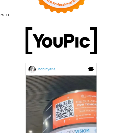
esmi
hobinyaria