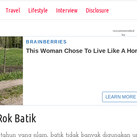
Skip to content
Travel
Lifestyle
Interview
Disclosure
ok Batik
 tahun yang silam, batik tidak banyak digunakan