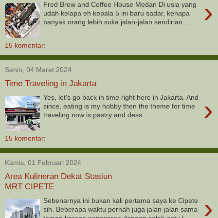
›
Fred Brew and Coffee House Medan Di usia yang
udah kelapa eh kepala 5 ini baru sadar, kenapa
banyak orang lebih suka jalan-jalan sendirian. ...
15 komentar:
Senin, 04 Maret 2024
Time Traveling in Jakarta
Yes, let's go back in time right here in Jakarta. And
›
since, eating is my hobby then the theme for time
traveling now is pastry and dess...
15 komentar:
Kamis, 01 Februari 2024
Area Kulineran Dekat Stasiun
MRT CIPETE
›
Sebenarnya ini bukan kali pertama saya ke Cipete
sih. Beberapa waktu pernah juga jalan-jalan sama
teman karena penasaran dengan salah satu l...