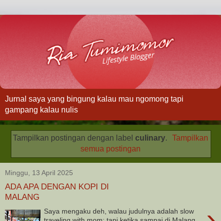
Jurnal saya yang bingung kalau mau ngomong tapi
gampang kalau nulis
Tampilkan postingan dengan label
culinary
.
Tampilkan
semua postingan
Minggu, 13 April 2025
ADA APA DENGAN KOPI DI
MALANG
›
Saya mengaku deh, walau judulnya adalah slow
traveling with mom; tapi ketika sampai di Malang